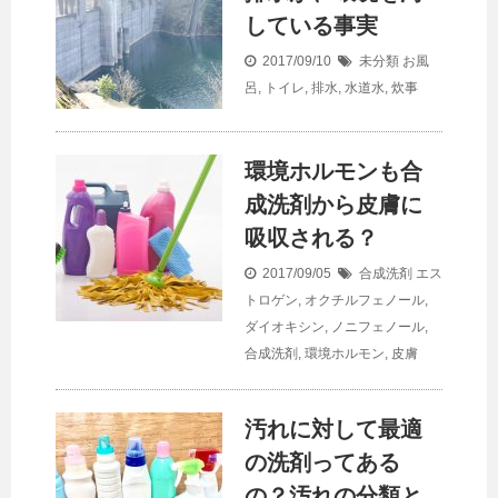
している事実
2017/09/10
未分類
お風
呂
,
トイレ
,
排水
,
水道水
,
炊事
環境ホルモンも合
成洗剤から皮膚に
吸収される？
2017/09/05
合成洗剤
エス
トロゲン
,
オクチルフェノール
,
ダイオキシン
,
ノニフェノール
,
合成洗剤
,
環境ホルモン
,
皮膚
汚れに対して最適
の洗剤ってある
の？汚れの分類と