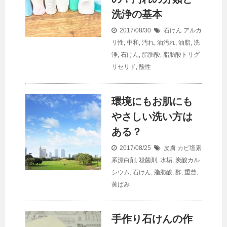
洗浄の基本
2017/08/30
石けん
アルカ
リ性
,
中和
,
汚れ
,
油汚れ
,
油脂
,
洗
浄
,
石けん
,
脂肪酸
,
脂肪酸トリグ
リセリド
,
酸性
環境にもお肌にも
やさしい洗い方は
ある？
2017/08/25
皮膚
カビ塩素
系漂白剤
,
殺菌剤
,
水垢
,
炭酸カル
シウム
,
石けん
,
脂肪酸
,
酢
,
重曹
,
黄ばみ
手作り石けんの作