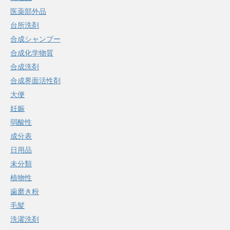
医薬部外品
台所洗剤
合成シャンプー
合成化学物質
合成洗剤
合成界面活性剤
大便
妊娠
弱酸性
成分表
日用品
未分類
植物性
歯磨き粉
毛髪
洗濯洗剤