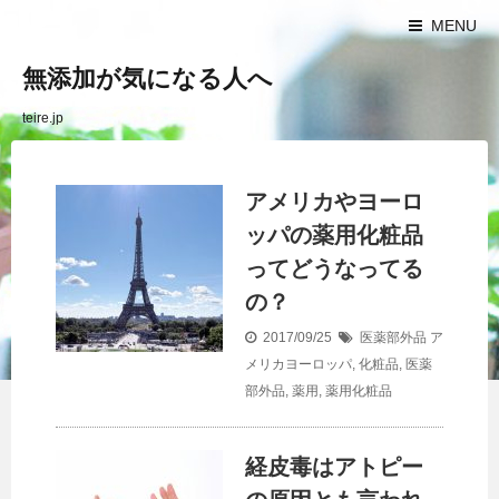
MENU
無添加が気になる人へ
teire.jp
アメリカやヨーロ
ッパの薬用化粧品
ってどうなってる
の？
2017/09/25
医薬部外品
ア
メリカヨーロッパ
,
化粧品
,
医薬
部外品
,
薬用
,
薬用化粧品
経皮毒はアトピー