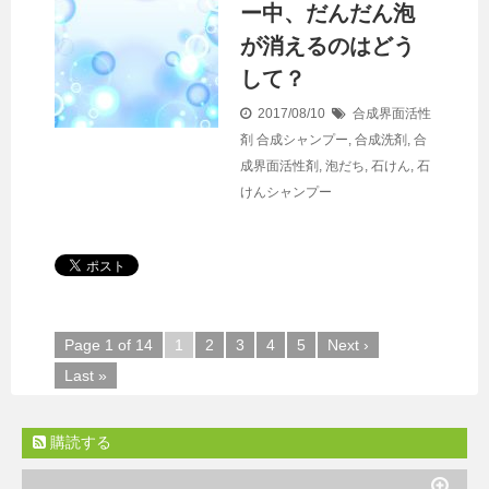
ー中、だんだん泡
が消えるのはどう
して？
2017/08/10
合成界面活性
剤
合成シャンプー
,
合成洗剤
,
合
成界面活性剤
,
泡だち
,
石けん
,
石
けんシャンプー
Page 1 of 14
1
2
3
4
5
Next ›
Last »
購読する