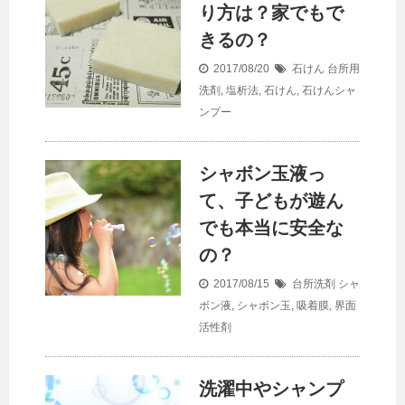
り方は？家でもで
きるの？
2017/08/20
石けん
台所用
洗剤
,
塩析法
,
石けん
,
石けんシャ
ンプー
シャボン玉液っ
て、子どもが遊ん
でも本当に安全な
の？
2017/08/15
台所洗剤
シャ
ボン液
,
シャボン玉
,
吸着膜
,
界面
活性剤
洗濯中やシャンプ