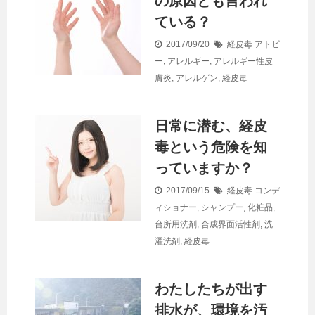
の原因とも言われ
ている？
2017/09/20
経皮毒
アトピ
ー
,
アレルギー
,
アレルギー性皮
膚炎
,
アレルゲン
,
経皮毒
日常に潜む、経皮
毒という危険を知
っていますか？
2017/09/15
経皮毒
コンデ
ィショナー
,
シャンプー
,
化粧品
,
台所用洗剤
,
合成界面活性剤
,
洗
濯洗剤
,
経皮毒
わたしたちが出す
排水が、環境を汚