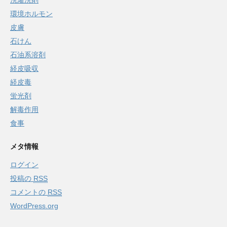
環境ホルモン
皮膚
石けん
石油系溶剤
経皮吸収
経皮毒
蛍光剤
解毒作用
食事
メタ情報
ログイン
投稿の
RSS
コメントの
RSS
WordPress.org