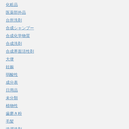
化粧品
医薬部外品
台所洗剤
合成シャンプー
合成化学物質
合成洗剤
合成界面活性剤
大便
妊娠
弱酸性
成分表
日用品
未分類
植物性
歯磨き粉
毛髪
洗濯洗剤