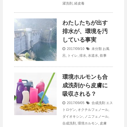
濯洗剤
,
経皮毒
わたしたちが出す
排水が、環境を汚
している事実
2017/09/10
未分類
お風
呂
,
トイレ
,
排水
,
水道水
,
炊事
環境ホルモンも合
成洗剤から皮膚に
吸収される？
2017/09/05
合成洗剤
エス
トロゲン
,
オクチルフェノール
,
ダイオキシン
,
ノニフェノール
,
合成洗剤
,
環境ホルモン
,
皮膚