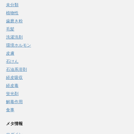
未分類
植物性
歯磨き粉
毛髪
洗濯洗剤
環境ホルモン
皮膚
石けん
石油系溶剤
経皮吸収
経皮毒
蛍光剤
解毒作用
食事
メタ情報