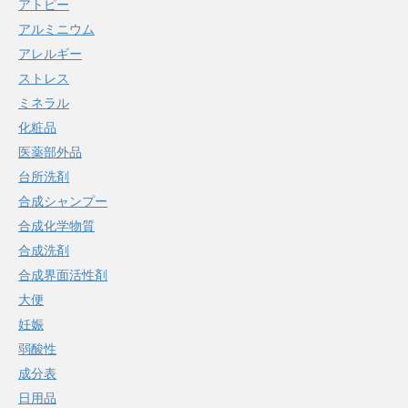
アトピー
アルミニウム
アレルギー
ストレス
ミネラル
化粧品
医薬部外品
台所洗剤
合成シャンプー
合成化学物質
合成洗剤
合成界面活性剤
大便
妊娠
弱酸性
成分表
日用品