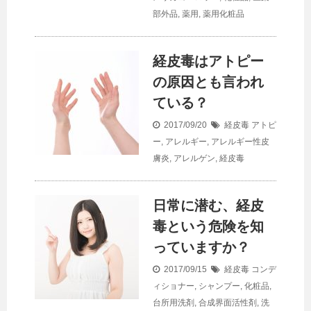
部外品
,
薬用
,
薬用化粧品
経皮毒はアトピー
の原因とも言われ
ている？
2017/09/20
経皮毒
アトピ
ー
,
アレルギー
,
アレルギー性皮
膚炎
,
アレルゲン
,
経皮毒
日常に潜む、経皮
毒という危険を知
っていますか？
2017/09/15
経皮毒
コンデ
ィショナー
,
シャンプー
,
化粧品
,
台所用洗剤
,
合成界面活性剤
,
洗