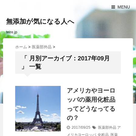
MENU
無添加が気になる人へ
teire.jp
ホーム
>
医薬部外品
>
「 月別アーカイブ：2017年09月
」 一覧
アメリカやヨーロ
ッパの薬用化粧品
ってどうなってる
の？
2017/09/25
医薬部外品
ア
メリカヨーロッパ
,
化粧品
,
医薬