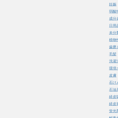
妊娠
弱酸
成分
日用
未分
植物
歯磨
毛髪
洗濯
環境
皮膚
石け
石油
経皮
経皮
蛍光