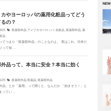
NEW
リカやヨーロッパの薬用化粧品ってどう
てるの？
9/25
医薬部外品
アメリカヨーロッパ
,
化粧品
,
医薬部外品
,
薬
粧品
ってつまり「医薬部外品」のことなのよ。 実はこれ、日本だ
りって知 …
部外品って、本当に安全？本当に効く
1/25
医薬部外品
医薬品
,
医薬部外品
外品」とか「薬用」って聞くと、なんだか 「効きそう！」と
まってい …