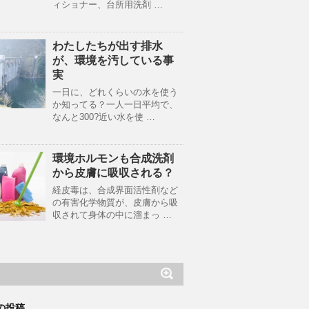
ィショナー、台所用洗剤 …
わたしたちが出す排水
が、環境を汚している事
実
一日に、どれくらいの水を使う
か知ってる？一人一日平均で、
なんと300?近い水を使 …
環境ホルモンも合成洗剤
から皮膚に吸収される？
経皮毒は、合成界面活性剤など
の有害化学物質が、皮膚から吸
収されて身体の中に溜まっ …
の投稿