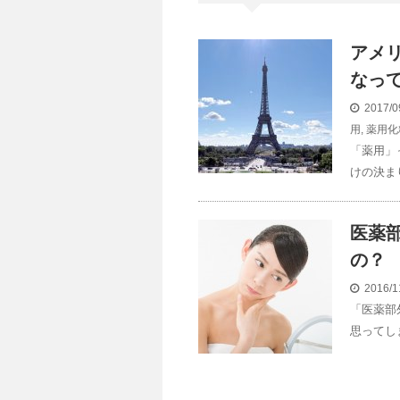
アメ
なっ
2017/0
用
,
薬用化
「薬用」
けの決ま
医薬
の？
2016/1
「医薬部
思ってし