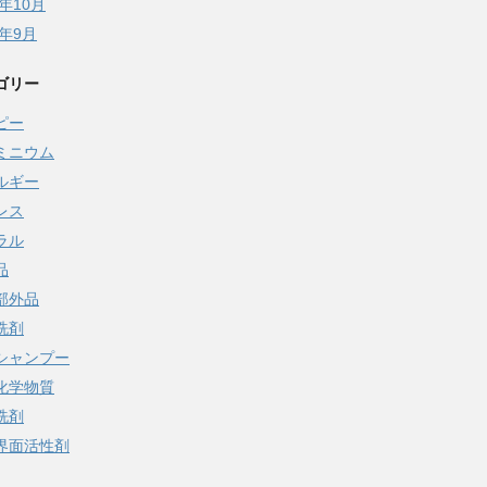
5年10月
5年9月
ゴリー
ピー
ミニウム
ルギー
レス
ラル
品
部外品
洗剤
シャンプー
化学物質
洗剤
界面活性剤