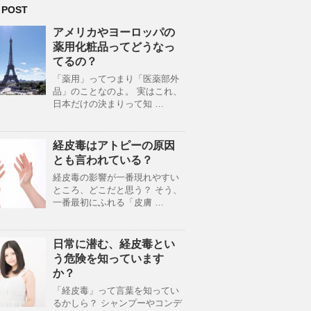
 POST
アメリカやヨーロッパの
薬用化粧品ってどうなっ
てるの？
「薬用」ってつまり「医薬部外
品」のことなのよ。 実はこれ、
日本だけの決まりって知 …
経皮毒はアトピーの原因
とも言われている？
経皮毒の影響が一番現れやすい
ところ、どこだと思う？ そう、
一番最初にふれる「皮膚 …
日常に潜む、経皮毒とい
う危険を知っています
か？
「経皮毒」って言葉を知ってい
るかしら？ シャンプーやコンデ