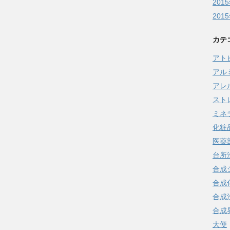
201
201
カテ
アト
アル
アレ
スト
ミネ
化粧
医薬
台所
合成
合成
合成
合成
大便