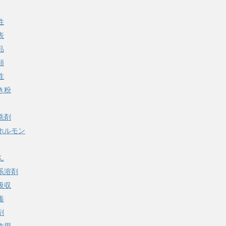
性
表
品
類
性
き粉
洗剤
ホルモン
ん
系溶剤
吸収
毒
剤