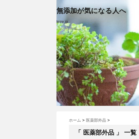
無添加が気になる人へ
teire.jp
ホーム
>
医薬部外品
>
「 医薬部外品 」 一覧