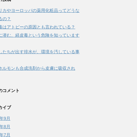
リカやヨーロッパの薬用化粧品ってどうな
るの？
毒はアトピーの原因とも言われている？
に潜む、経皮毒という危険を知っています
したちが出す排水が、環境を汚している事
ホルモンも合成洗剤から皮膚に吸収され
のコメント
カイブ
7年9月
7年8月
7年7月