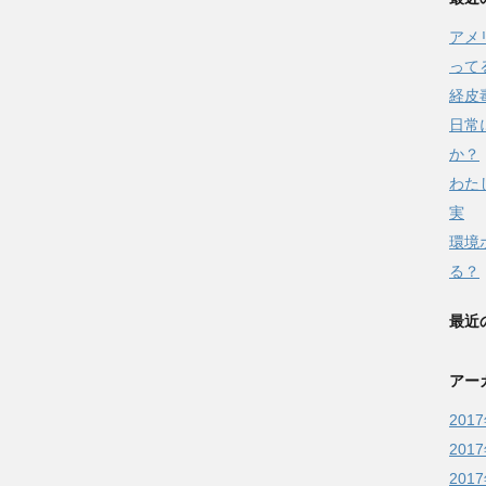
アメ
って
経皮
日常
か？
わた
実
環境
る？
最近
アー
201
201
201