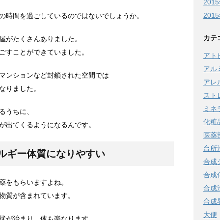
201
201
の時間を過ごしているのではないでしょうか。
カテ
屋がたくさんありました。
ごすことができていました。
アト
アル
マンションなど封鎖された空間では
アレ
なりました。
スト
ミネ
るうちに、
化粧
が出てくるようになるんです。
医薬
台所
ルギー体質になりやすい
合成
合成
薬をもらいますよね。
合成
物質が含まれています。
合成
大便
状が治まり、体も楽なります。