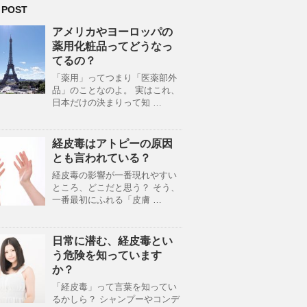
 POST
アメリカやヨーロッパの
薬用化粧品ってどうなっ
てるの？
「薬用」ってつまり「医薬部外
品」のことなのよ。 実はこれ、
日本だけの決まりって知 …
経皮毒はアトピーの原因
とも言われている？
経皮毒の影響が一番現れやすい
ところ、どこだと思う？ そう、
一番最初にふれる「皮膚 …
日常に潜む、経皮毒とい
う危険を知っています
か？
「経皮毒」って言葉を知ってい
るかしら？ シャンプーやコンデ