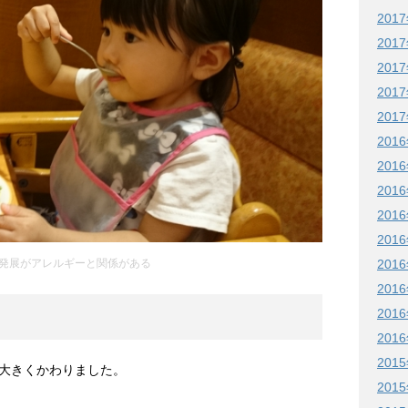
201
201
201
201
201
201
201
201
201
201
発展がアレルギーと関係がある
201
201
201
201
201
大きくかわりました。
201