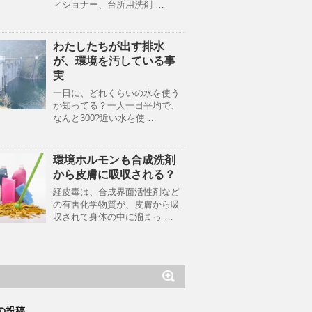
ィショナー、台所用洗剤 …
わたしたちが出す排水
が、環境を汚している事
実
一日に、どれくらいの水を使う
か知ってる？一人一日平均で、
なんと300?近い水を使 …
環境ホルモンも合成洗剤
から皮膚に吸収される？
経皮毒は、合成界面活性剤など
の有害化学物質が、皮膚から吸
収されて身体の中に溜まっ …
の投稿