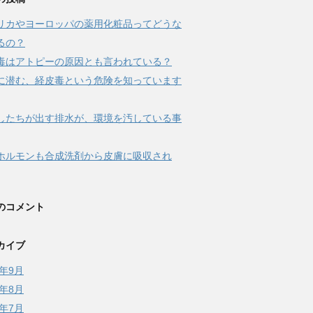
リカやヨーロッパの薬用化粧品ってどうな
るの？
毒はアトピーの原因とも言われている？
に潜む、経皮毒という危険を知っています
したちが出す排水が、環境を汚している事
ホルモンも合成洗剤から皮膚に吸収され
のコメント
カイブ
7年9月
7年8月
7年7月