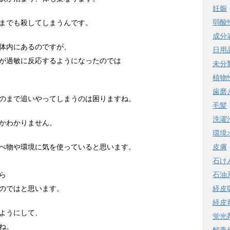
妊娠
弱酸
までも殺してしまうんです。
成分
体内にあるのですが、
日用
が過敏に反応するようになったのでは
未分
植物
歯磨
のまで追いやってしまうのは困りますね。
毛髪
洗濯
かわかりません。
環境
べ物や環境に気を使っていると思います。
皮膚
石け
ら
石油
のではと思います。
経皮
経皮
ようにして、
蛍光
ね。