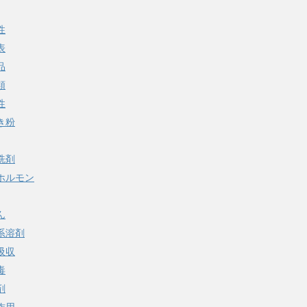
性
表
品
類
性
き粉
洗剤
ホルモン
ん
系溶剤
吸収
毒
剤