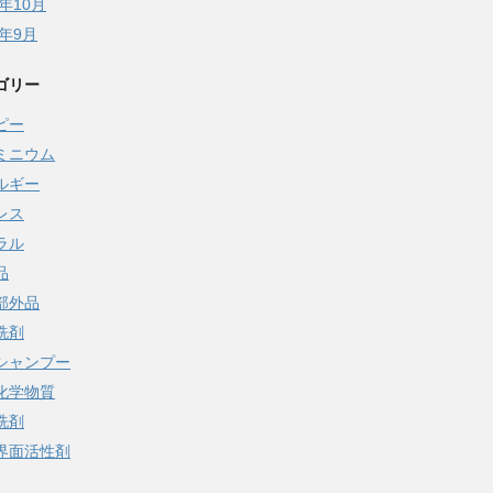
5年10月
5年9月
ゴリー
ピー
ミニウム
ルギー
レス
ラル
品
部外品
洗剤
シャンプー
化学物質
洗剤
界面活性剤