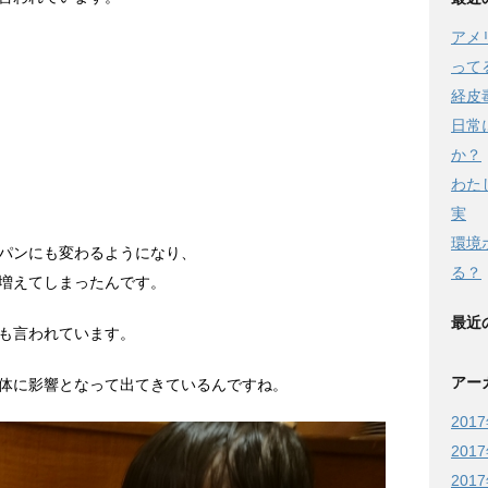
アメ
って
経皮
日常
か？
わた
実
環境
パンにも変わるようになり、
る？
増えてしまったんです。
最近
も言われています。
アー
体に影響となって出てきているんですね。
201
201
201