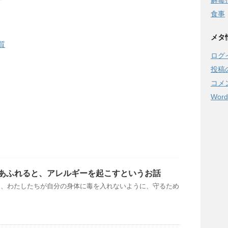
解毒
食事
メタ
質
ログ
投稿
コメ
Word
あふれると、アレルギーを起こすというお話
は、わたしたちが自分の身体に毒を入れないように、守るため