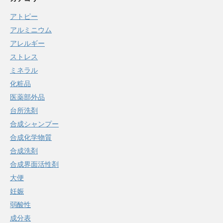
アトピー
アルミニウム
アレルギー
ストレス
ミネラル
化粧品
医薬部外品
台所洗剤
合成シャンプー
合成化学物質
合成洗剤
合成界面活性剤
大便
妊娠
弱酸性
成分表