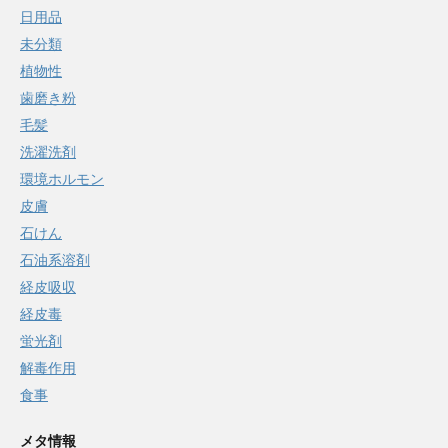
日用品
未分類
植物性
歯磨き粉
毛髪
洗濯洗剤
環境ホルモン
皮膚
石けん
石油系溶剤
経皮吸収
経皮毒
蛍光剤
解毒作用
食事
メタ情報