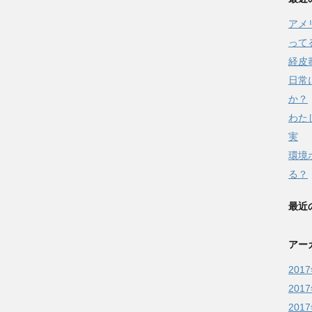
アメ
って
経皮
日常
か？
わた
実
環境
る？
最近
アー
201
201
201