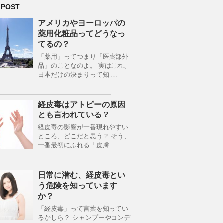
 POST
アメリカやヨーロッパの
薬用化粧品ってどうなっ
てるの？
「薬用」ってつまり「医薬部外
品」のことなのよ。 実はこれ、
日本だけの決まりって知 …
経皮毒はアトピーの原因
とも言われている？
経皮毒の影響が一番現れやすい
ところ、どこだと思う？ そう、
一番最初にふれる「皮膚 …
日常に潜む、経皮毒とい
う危険を知っています
か？
「経皮毒」って言葉を知ってい
るかしら？ シャンプーやコンデ