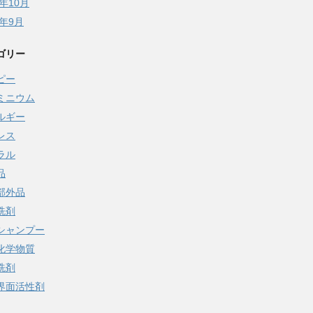
5年10月
5年9月
ゴリー
ピー
ミニウム
ルギー
レス
ラル
品
部外品
洗剤
シャンプー
化学物質
洗剤
界面活性剤