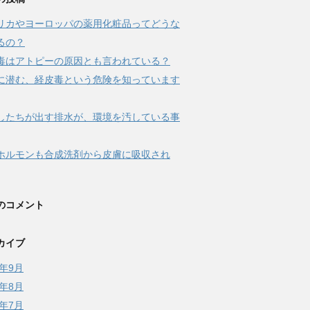
リカやヨーロッパの薬用化粧品ってどうな
るの？
毒はアトピーの原因とも言われている？
に潜む、経皮毒という危険を知っています
したちが出す排水が、環境を汚している事
ホルモンも合成洗剤から皮膚に吸収され
のコメント
カイブ
7年9月
7年8月
7年7月