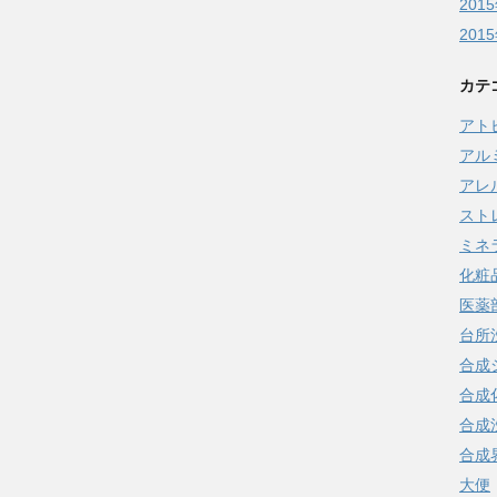
201
201
カテ
アト
アル
アレ
スト
ミネ
化粧
医薬
台所
合成
合成
合成
合成
大便