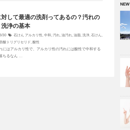
NEW
に対して最適の洗剤ってあるの？汚れの
と洗浄の基本
8/30
石けん
アルカリ性
,
中和
,
汚れ
,
油汚れ
,
油脂
,
洗浄
,
石けん
,
肪酸トリグリセリド
,
酸性
れにはアルカリ性で、アルカリ性の汚れには酸性で中和する
落ちるなん …