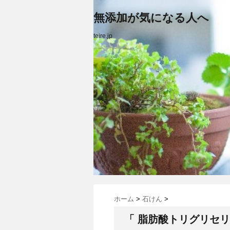
無添加が気になる人へ
teire.jp
ホーム
>
石けん
>
「 脂肪酸トリグリセリ