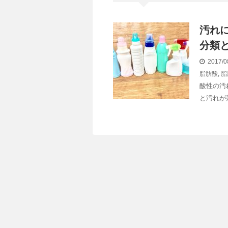
汚れ
分類
2017/0
脂肪酸
,
脂
酸性の汚
と汚れが