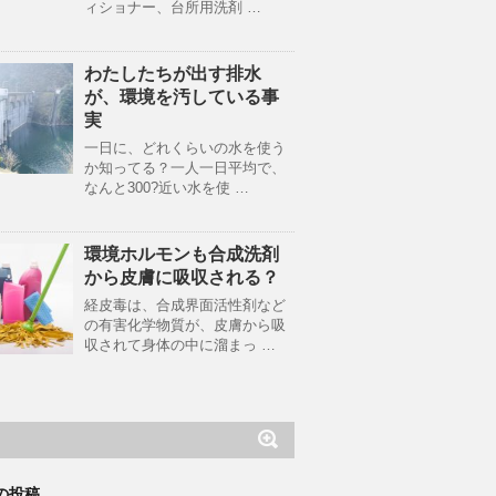
ィショナー、台所用洗剤 …
わたしたちが出す排水
が、環境を汚している事
実
一日に、どれくらいの水を使う
か知ってる？一人一日平均で、
なんと300?近い水を使 …
環境ホルモンも合成洗剤
から皮膚に吸収される？
経皮毒は、合成界面活性剤など
の有害化学物質が、皮膚から吸
収されて身体の中に溜まっ …
の投稿