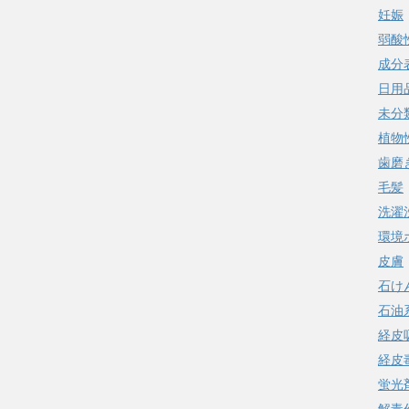
妊娠
弱酸
成分
日用
未分
植物
歯磨
毛髪
洗濯
環境
皮膚
石け
石油
経皮
経皮
蛍光