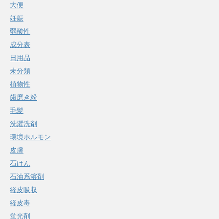
大便
妊娠
弱酸性
成分表
日用品
未分類
植物性
歯磨き粉
毛髪
洗濯洗剤
環境ホルモン
皮膚
石けん
石油系溶剤
経皮吸収
経皮毒
蛍光剤