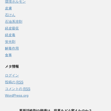
環境ホルモン
皮膚
石けん
石油系溶剤
経皮吸収
経皮毒
蛍光剤
解毒作用
食事
メタ情報
ログイン
投稿の
RSS
コメントの
RSS
WordPress.org
界面活性剤の登場は、世界をどう変えたのか？