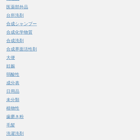
医薬部外品
台所洗剤
合成シャンプー
合成化学物質
合成洗剤
合成界面活性剤
大便
妊娠
弱酸性
成分表
日用品
未分類
植物性
歯磨き粉
毛髪
洗濯洗剤