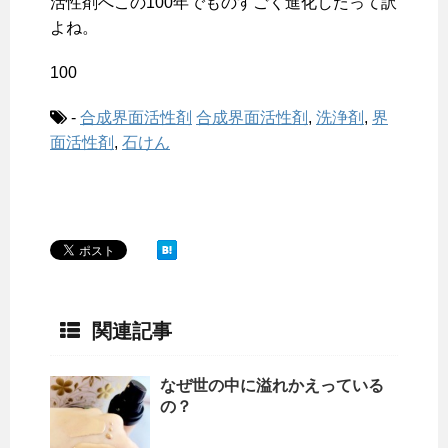
活性剤へこの100年でものすごく進化したって訳
よね。
100
-
合成界面活性剤
合成界面活性剤
,
洗浄剤
,
界
面活性剤
,
石けん
関連記事
なぜ世の中に溢れかえっている
の？