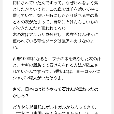
切にされていたんですって。なぜ汚れをよく落
としたかというと、この丘では羊を焼いて神に
供えていて、焼いた時にしたたり落ちる羊の脂
と木の灰がたまって、自然に石けんらしいもの
ができたんだと言われてるわ。
木の灰はアルカリ成分だし、現在石けん作りに
使われている苛性ソーダは強アルカリなのよ
ね。
西暦100年になると、ブナの木を燃やした灰の汁
と、ヤギの脂肪でで石けんを作る方法が確立さ
れていたんですって。9世紀には、ヨーロッパに
シャボン職人がいたそうよ。
さて、日本にはどうやって石けんが伝わったの
かしら？
どうやら16世紀にポルトガルから入ってきて、
17世紀には中国からも入ってきたらしいわ。ポ