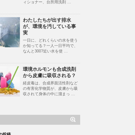
ィショナー、台所用洗剤 …
わたしたちが出す排水
が、環境を汚している事
実
一日に、どれくらいの水を使う
か知ってる？一人一日平均で、
なんと300?近い水を使 …
環境ホルモンも合成洗剤
から皮膚に吸収される？
経皮毒は、合成界面活性剤など
の有害化学物質が、皮膚から吸
収されて身体の中に溜まっ …
の投稿