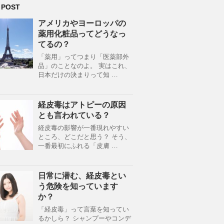
 POST
アメリカやヨーロッパの
薬用化粧品ってどうなっ
てるの？
「薬用」ってつまり「医薬部外
品」のことなのよ。 実はこれ、
日本だけの決まりって知 …
経皮毒はアトピーの原因
とも言われている？
経皮毒の影響が一番現れやすい
ところ、どこだと思う？ そう、
一番最初にふれる「皮膚 …
日常に潜む、経皮毒とい
う危険を知っています
か？
「経皮毒」って言葉を知ってい
るかしら？ シャンプーやコンデ