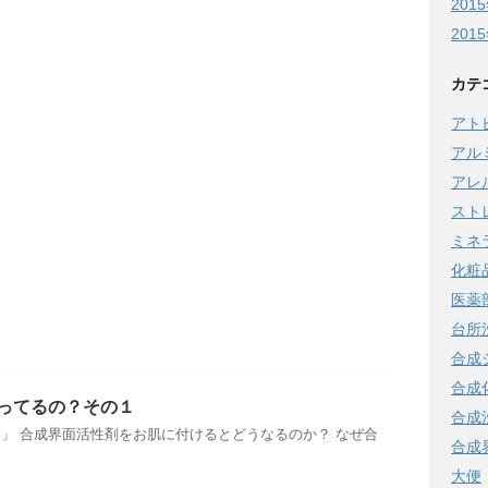
201
201
カテ
アト
アル
アレ
スト
ミネ
化粧
医薬
台所
合成
合成
ってるの？その１
合成
」 合成界面活性剤をお肌に付けるとどうなるのか？ なぜ合
合成
大便