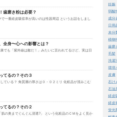
妊娠
弱酸
！歯磨き粉は必要？
成分
中で一番経皮吸収率が高いのは性器周辺 というお話をしまし
日用
未分
植物
、全身〜心への影響とは？
歯磨
健康でも「紫外線は敵だ！」みたいに言われてるけど、実は日
毛髪
洗濯
環境
皮膚
ってるの？その３
石け
している？ 角質層の厚さは０・０２ミリ 化粧品が浸みこむ
石油
経皮
経皮
ってるの？その２
蛍光
「肌の奥までぐんぐん浸透?」 という化粧品のＣＭをよく見か