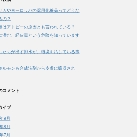
リカやヨーロッパの薬用化粧品ってどうな
るの？
毒はアトピーの原因とも言われている？
に潜む、経皮毒という危険を知っています
したちが出す排水が、環境を汚している事
ホルモンも合成洗剤から皮膚に吸収され
のコメント
カイブ
7年9月
7年8月
7年7月