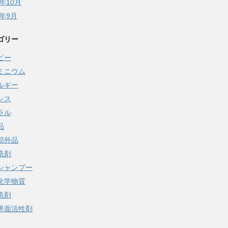
5年10月
5年9月
ゴリー
ピー
ミニウム
ルギー
レス
ラル
品
部外品
洗剤
シャンプー
化学物質
洗剤
界面活性剤