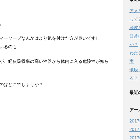
アメ
って
。
経皮
日常
ィーソープなんかはより気を付けた方が良いですし
か？
いるのも
わた
実
が、経皮吸収率の高い性器から体内に入る危険性が知ら
環境
る？
のはどこでしょうか？
最近
アー
201
201
201