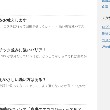
解毒
食事
メタ
をお教えします
、エステに行って回復させようか・・・ 高い美容液やマス
ログ
投稿
コメ
Word
チック並みに強いバリア！
70％が水分だっていうけど、どうしてかしら？それは生命が
もやさしい洗い方はある？
じ洗剤で洗ってない？そして、よく落ちないとか言ってないか
在菌のバランス「皮膚のエコロジー」って何？