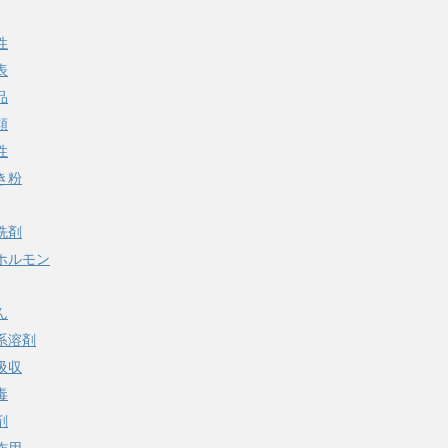
性
表
品
類
性
き粉
洗剤
ホルモン
ん
系溶剤
吸収
毒
剤