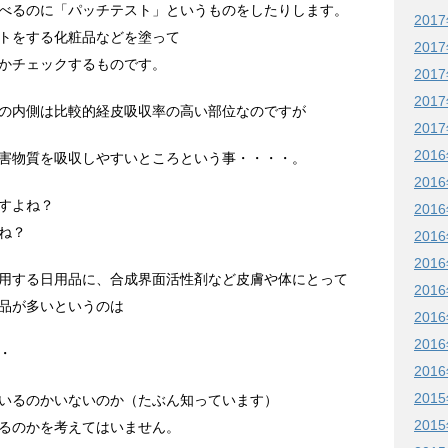
べるのに「パッチテスト」というものをしたりします。
201
トをする化粧品などを塗って
201
かチェックするものです。
201
201
の内側は比較的経皮吸収率の高い部位なのですが
201
201
害物質を吸収しやすいところという事・・・・。
201
すよね？
201
ね？
201
201
用する日用品に、合成界面活性剤など皮膚や体にとって
201
品が多いというのは
201
201
・
201
201
いるのかいないのか（たぶん知っています）
201
るのかを考えてはいません。